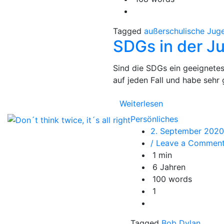
Juge
Tagged
außerschulische Jug
SDGs in der J
Sind die SDGs ein geeignetes
auf jeden Fall und habe sehr
Weiterlesen
Persönliches
2. September 2020
/ Leave a Commen
1 min
6 Jahren
100 words
1
Tagged
Bob Dylan