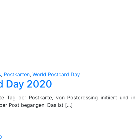
ld
tcard
0
s
,
Postkarten
,
World Postcard Day
d Day 2020
te Tag der Postkarte, von Postcrossing initiiert und in
 per Post begangen. Das ist […]
0