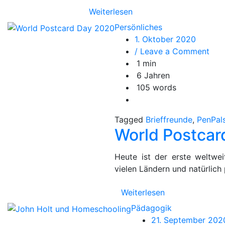
Weiterlesen
Persönliches
1. Oktober 2020
on
/ Leave a Comment
Wor
1 min
Pos
6 Jahren
Day
105 words
202
Tagged
Brieffreunde
,
PenPal
World Postcar
Heute ist der erste weltwei
vielen Ländern und natürlich
Weiterlesen
Pädagogik
21. September 202