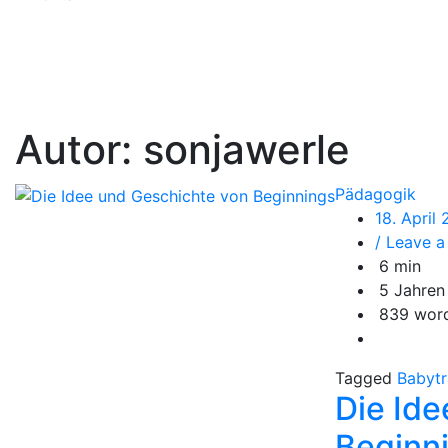
Autor:
sonjawerle
Pädagogik
18. April
/ Leave 
6 min
5 Jahren
839 wor
Tagged
Babyt
Die Ide
Beginn