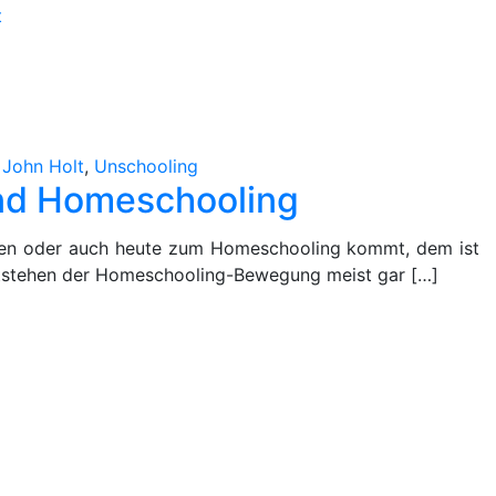
on
t
John
Holt
und
Homeschooling
,
John Holt
,
Unschooling
nd Homeschooling
en oder auch heute zum Homeschooling kommt, dem ist
ntstehen der Homeschooling-Bewegung meist gar […]
s