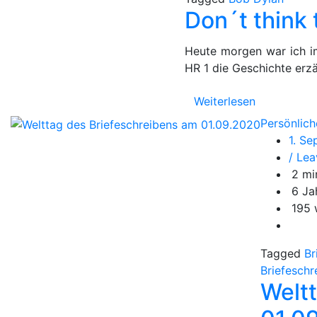
Don´t think t
Heute morgen war ich i
HR 1 die Geschichte erzä
Weiterlesen
Persönlich
1. S
/ Le
2 mi
6 Ja
195 
Tagged
Br
Briefeschr
Welt