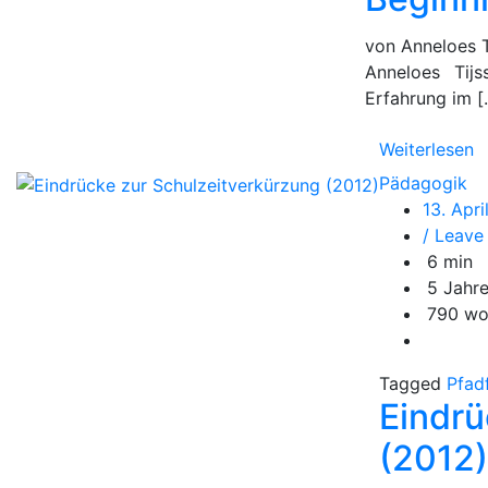
von Anneloes T
Anneloes Tij
Erfahrung im [
Weiterlesen
Pädagogik
13. Apri
/ Leav
6 min
5 Jahr
790 wo
Tagged
Pfad
Eindrü
(2012)