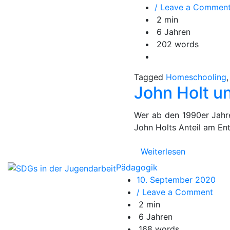
/ Leave a Commen
2 min
6 Jahren
202 words
Tagged
Homeschooling
John Holt u
Wer ab den 1990er Jahr
John Holts Anteil am E
Weiterlesen
Pädagogik
10. September 2020
on
/ Leave a Comment
SDG
2 min
in
6 Jahren
der
168 words