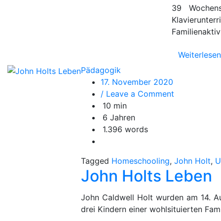
39 Wochen
Klavierunte
Familienakti
Weiterlesen
Pädagogik
17. November 2020
on
/ Leave a Comment
John
10 min
Holts
6 Jahren
Leben
1.396 words
Tagged
Homeschooling
,
John Holt
,
U
John Holts Leben
John Caldwell Holt wurden am 14. A
drei Kindern einer wohlsituierten Fami