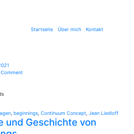
Startseite
Über mich
Kontakt
 2021
on
a Comment
Die
Idee
und
ds
Geschichte
von
ragen
,
beginnings
,
Continuum Concept
,
Jean Liedloff
Beginnings
e und Geschichte von
ings