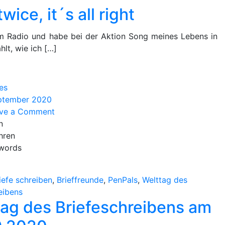
all
wice, it´s all right
right
m Radio und habe bei der Aktion Song meines Lebens in
hlt, wie ich […]
es
eptember 2020
on
ave a Comment
Welttag
n
des
hren
Briefeschreibens
words
am
01.09.2020
iefe schreiben
,
Brieffreunde
,
PenPals
,
Welttag des
eibens
tag des Briefeschreibens am