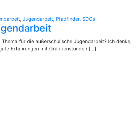
ndarbeit
endarbeit
,
Jugendarbeit
,
Pfadfinder
,
SDGs
ugendarbeit
 Thema für die außerschulische Jugendarbeit? Ich denke,
 gute Erfahrungen mit Gruppenstunden […]
on
t
Don
´t
think
twice,
it
´s