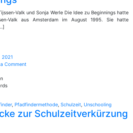
ijssen-Valk und Sonja Werle Die Idee zu Beginnings hatte
ssen-Valk aus Amsterdam im August 1995. Sie hatte
…]
l 2021
on
e a Comment
Eindrücke
zur
en
Schulzeitverkürzung
rds
(2012)
finder
,
Pfadfindermethode
,
Schulzeit
,
Unschooling
cke zur Schulzeitverkürzung