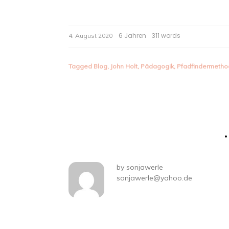
6 Jahren
311 words
4. August 2020
Tagged
Blog
,
John Holt
,
Pädagogik
,
Pfadfindermeth
Beitragsnavigatio
by
sonjawerle
sonjawerle@yahoo.de