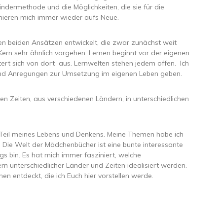
ndermethode und die Möglichkeiten, die sie für die
zinieren mich immer wieder aufs Neue.
n beiden Ansätzen entwickelt, die zwar zunächst weit
Kern sehr ähnlich vorgehen. Lernen beginnt vor der eigenen
tert sich von dort aus. Lernwelten stehen jedem offen. Ich
nd Anregungen zur Umsetzung im eigenen Leben geben.
en Zeiten, aus verschiedenen Ländern, in unterschiedlichen
 Teil meines Lebens und Denkens. Meine Themen habe ich
 Die Welt der Mädchenbücher ist eine bunte interessante
egs bin. Es hat mich immer fasziniert, welche
n unterschiedlicher Länder und Zeiten idealisiert werden.
n entdeckt, die ich Euch hier vorstellen werde.