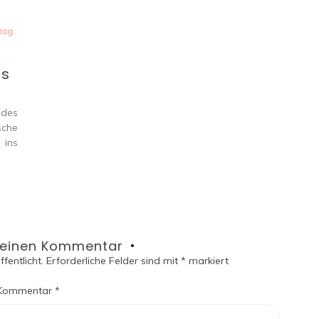
tag
ns
 des
sche
 ins
 einen Kommentar
fentlicht.
Erforderliche Felder sind mit
*
markiert
Kommentar
*