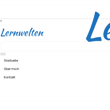
L
Skip
to
content
×
Lernwelten
Startseite
Über mich
Kontakt