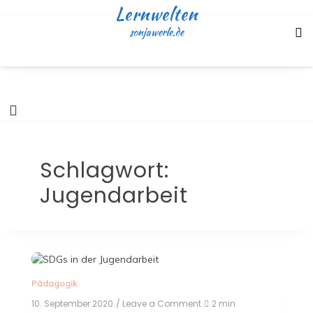
Skip
Lernwelten
to
sonjawerle.de
content
Schlagwort:
Jugendarbeit
Pädagogik
10. September 2020
/ Leave a Comment
on
2 min