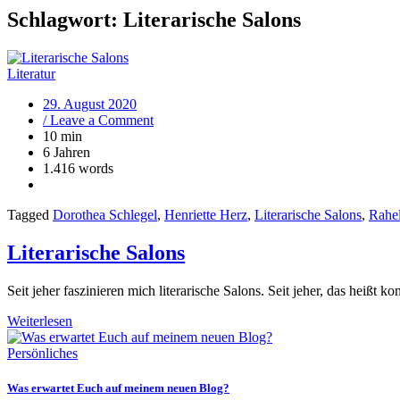
Schlagwort:
Literarische Salons
Literatur
29. August 2020
on
/ Leave a Comment
Literarische
10 min
Salons
6 Jahren
1.416 words
Tagged
Dorothea Schlegel
,
Henriette Herz
,
Literarische Salons
,
Rahe
Literarische Salons
Seit jeher faszinieren mich literarische Salons. Seit jeher, das heißt 
Weiterlesen
Persönliches
Was erwartet Euch auf meinem neuen Blog?