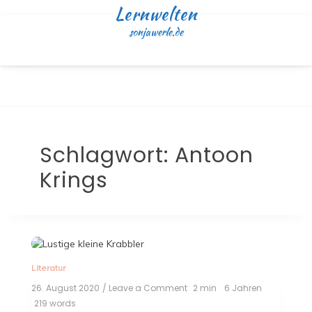
Skip
Lernwelten
to
sonjawerle.de
content
Schlagwort:
Antoon
Krings
Literatur
26. August 2020
/ Leave a Comment
on
2 min
6 Jahren
Lustige
219 words